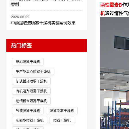
案例
两性霉素B
作
机
通过惰性气
2026-06-09
中药提取液喷雾干燥机实验案例效果
热门标签
离心喷雾干燥机
生产型离心喷雾干燥机
闭式循环喷雾干燥机
有机溶剂喷雾干燥机
超细粉末喷雾干燥机
气流喷雾干燥机
喷雾冷冻干燥机
实验型喷雾干燥机
喷雾干燥机