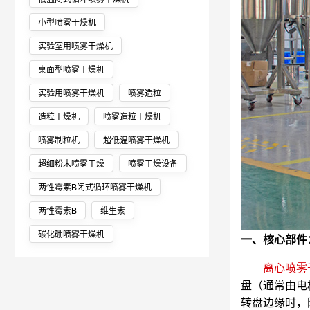
小型喷雾干燥机
实验室用喷雾干燥机
桌面型喷雾干燥机
实验用喷雾干燥机
喷雾造粒
造粒干燥机
喷雾造粒干燥机
喷雾制粒机
超低温喷雾干燥机
超细粉末喷雾干燥
喷雾干燥设备
两性霉素B闭式循环喷雾干燥机
两性霉素B
维生素
碳化硼喷雾干燥机
一、核心部件
离心喷雾
盘（通常由电
转盘边缘时，