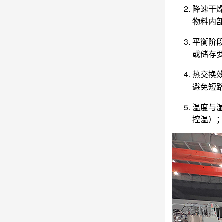
‌降速
物料内
‌平衡
或储存
‌热交
避免短
‌温度
控温）