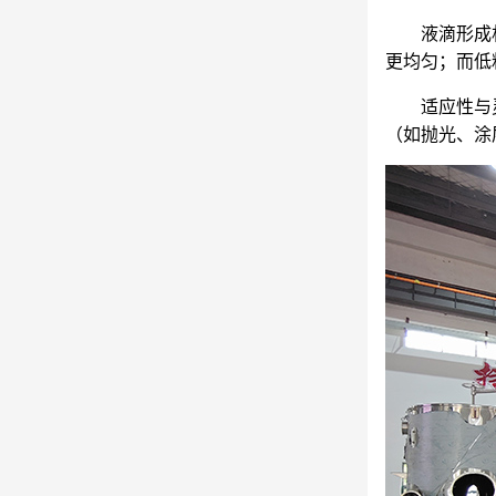
‌液滴形
更均匀；而低
‌适应性
（如抛光、涂